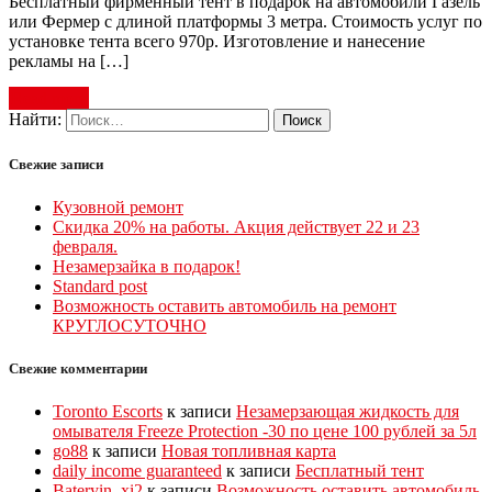
Бесплатный фирменный тент в подарок на автомобили Газель
или Фермер с длиной платформы 3 метра. Стоимость услуг по
установке тента всего 970р. Изготовление и нанесение
рекламы на […]
Read more
Найти:
Свежие записи
Кузовной ремонт
Скидка 20% на работы. Акция действует 22 и 23
февраля.
Незамерзайка в подарок!
Standard post
Возможность оставить автомобиль на ремонт
КРУГЛОСУТОЧНО
Свежие комментарии
Toronto Escorts
к записи
Незамерзающая жидкость для
омывателя Freeze Protection -30 по цене 100 рублей за 5л
g​o8​8
к записи
Новая топливная карта
daily income guaranteed
к записи
Бесплатный тент
Bateryin_xi2
к записи
Возможность оставить автомобиль