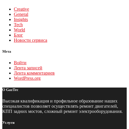
Creative
General
Insights
Tech
World
Блог
Новости сервиса
Мета
Войти
Лента записей
Лента комментариев
WordPress.org
О GazTec
Высокая квалификация и профильное образование наших
специалистов позволяет осуществлять ремонт двигателей,
КПП задних мостов, сложный ремонт электрооборудования.
Услуги