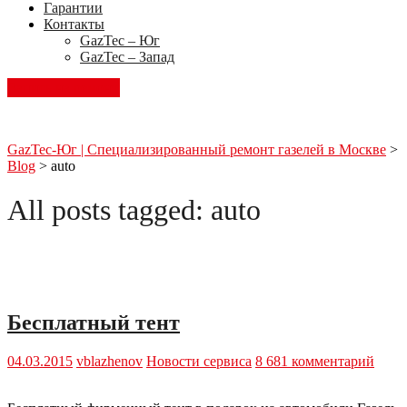
Гарантии
Контакты
GazTec – Юг
GazTec – Запад
Запись на ремонт
GazTec-Юг | Специализированный ремонт газелей в Москве
>
Blog
>
auto
All posts tagged: auto
Бесплатный тент
04.03.2015
vblazhenov
Новости сервиса
8 681 комментарий