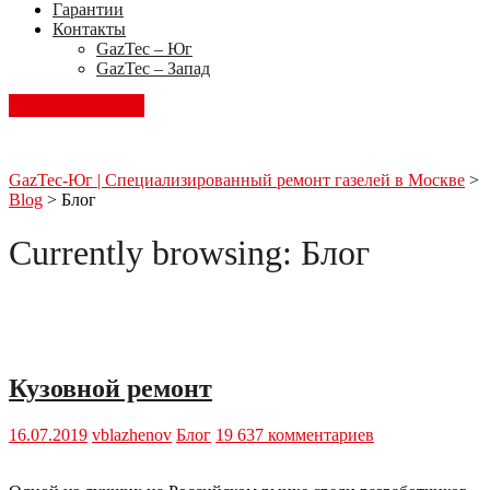
Гарантии
Контакты
GazTec – Юг
GazTec – Запад
Запись на ремонт
GazTec-Юг | Специализированный ремонт газелей в Москве
>
Blog
>
Блог
Currently browsing: Блог
Кузовной ремонт
16.07.2019
vblazhenov
Блог
19 637 комментариев