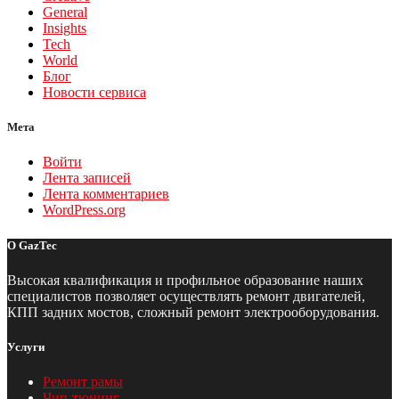
General
Insights
Tech
World
Блог
Новости сервиса
Мета
Войти
Лента записей
Лента комментариев
WordPress.org
О GazTec
Высокая квалификация и профильное образование наших
специалистов позволяет осуществлять ремонт двигателей,
КПП задних мостов, сложный ремонт электрооборудования.
Услуги
Ремонт рамы
Чип-тюнинг