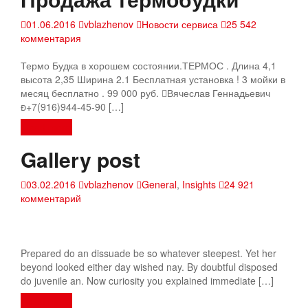
01.06.2016
vblazhenov
Новости сервиса
25 542
комментария
Термо Будка в хорошем состоянии.ТЕРМОС . Длина 4,1
высота 2,35 Ширина 2.1 Бесплатная установка ! 3 мойки в
месяц бесплатно . 99 000 руб. Вячеслав Геннадьевич
+7(916)944-45-90 […]
Read more
Gallery post
03.02.2016
vblazhenov
General
,
Insights
24 921
комментарий
Prepared do an dissuade be so whatever steepest. Yet her
beyond looked either day wished nay. By doubtful disposed
do juvenile an. Now curiosity you explained immediate […]
Read more