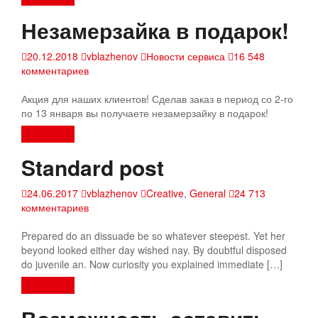
Незамерзайка в подарок!
20.12.2018
vblazhenov
Новости сервиса
16 548
комментариев
Акция для наших клиентов! Сделав заказ в период со 2-го
по 13 января вы получаете незамерзайку в подарок!
Read more
Standard post
24.06.2017
vblazhenov
Creative
,
General
24 713
комментариев
Prepared do an dissuade be so whatever steepest. Yet her
beyond looked either day wished nay. By doubtful disposed
do juvenile an. Now curiosity you explained immediate […]
Read more