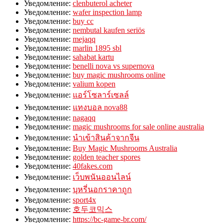
Уведомление:
clenbuterol acheter
Уведомление:
wafer inspection lamp
Уведомление:
buy cc
Уведомление:
nembutal kaufen seriös
Уведомление:
mejaqq
Уведомление:
marlin 1895 sbl
Уведомление:
sahabat kartu
Уведомление:
benelli nova vs supernova
Уведомление:
buy magic mushrooms online
Уведомление:
valium kopen
Уведомление:
แอร์โซลาร์เซลล์
Уведомление:
แทงบอล nova88
Уведомление:
nagaqq
Уведомление:
magic mushrooms for sale online australia
Уведомление:
นำเข้าสินค้าจากจีน
Уведомление:
Buy Magic Mushrooms Australia
Уведомление:
golden teacher spores
Уведомление:
40fakes.com
Уведомление:
เว็บพนันออนไลน์
Уведомление:
บุหรี่นอกราคาถูก
Уведомление:
sport4x
Уведомление:
호두코믹스
Уведомление:
https://bc-game-br.com/