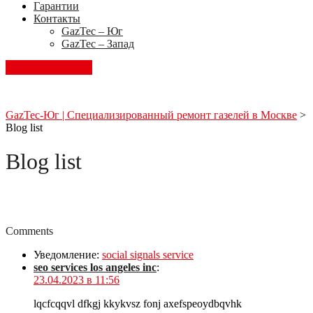
Гарантии
Контакты
GazTec – Юг
GazTec – Запад
Запись на ремонт
GazTec-Юг | Специализированный ремонт газелей в Москве
>
Blog list
Blog list
Comments
Уведомление:
social signals service
seo services los angeles inc
:
23.04.2023 в 11:56
lqcfcqqvl dfkgj kkykvsz fonj axefspeoydbqvhk