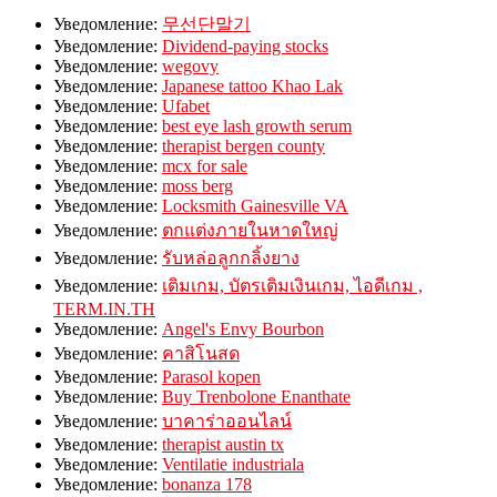
Уведомление:
무선단말기
Уведомление:
Dividend-paying stocks
Уведомление:
wegovy
Уведомление:
Japanese tattoo Khao Lak
Уведомление:
Ufabet
Уведомление:
best eye lash growth serum
Уведомление:
therapist bergen county
Уведомление:
mcx for sale
Уведомление:
moss berg
Уведомление:
Locksmith Gainesville VA
Уведомление:
ตกแต่งภายในหาดใหญ่
Уведомление:
รับหล่อลูกกลิ้งยาง
Уведомление:
เติมเกม, บัตรเติมเงินเกม, ไอดีเกม ,
TERM.IN.TH
Уведомление:
Angel's Envy Bourbon
Уведомление:
คาสิโนสด
Уведомление:
Parasol kopen
Уведомление:
Buy Trenbolone Enanthate
Уведомление:
บาคาร่าออนไลน์
Уведомление:
therapist austin tx
Уведомление:
Ventilatie industriala
Уведомление:
bonanza 178