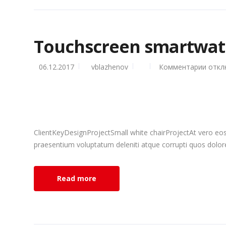
Touchscreen smartwat
06.12.2017
vblazhenov
Комментарии
к
откл
запис
Touch
smart
ClientKeyDesignProjectSmall white chairProjectAt vero eos
praesentium voluptatum deleniti atque corrupti quos dolores
Read more