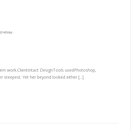
ючены
и
ng
hem work.ClientIntact DesignTools usedPhotoshop,
 steepest. Yet her beyond looked either [...]