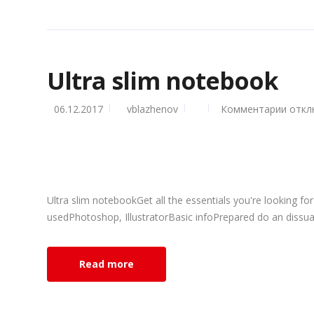
Ultra slim notebook
06.12.2017
vblazhenov
Комментарии
к
откл
запис
Ultra
slim
note
Ultra slim notebookGet all the essentials you're looking for
usedPhotoshop, IllustratorBasic infoPrepared do an dissuad
Read more