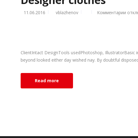
11.06.2016
vblazhenov
Комментарии
к
откл
запис
Desig
cloth
ClientIntact DesignTools usedPhotoshop, IllustratorBasic 
beyond looked either day wished nay. By doubtful disposed 
Read more