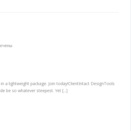
ючены
и
book
 in a lightweight package. Join today!ClientIntact DesignTools
e be so whatever steepest. Yet [...]