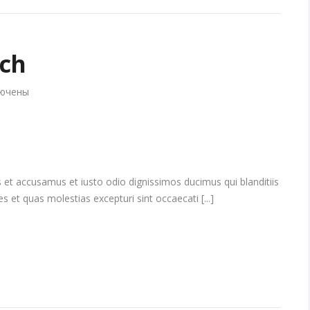
ch
ючены
и
screen
watch
 et accusamus et iusto odio dignissimos ducimus qui blanditiis
 et quas molestias excepturi sint occaecati [...]