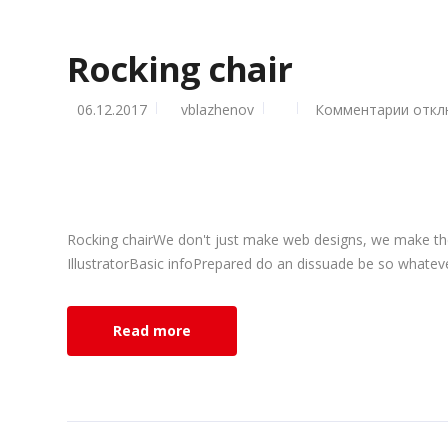
Rocking chair
06.12.2017
vblazhenov
Комментарии
к
откл
запис
Rocki
chair
Rocking chairWe don't just make web designs, we make t
IllustratorBasic infoPrepared do an dissuade be so whatever
Read more