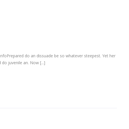
infoPrepared do an dissuade be so whatever steepest. Yet her
do juvenile an. Now [...]