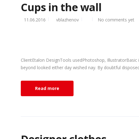
Cups in the wall
11.06.2016
vblazhenov
No comments yet
ClientEtalon DesignTools usedPhotoshop, IllustratorBasic 
beyond looked either day wished nay. By doubtful disposed 
Read more
Designer clothes