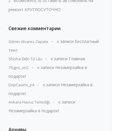
Возможность оставить автомобиль на
ремонт КРУГЛОСУТОЧНО
Свежие комментарии
к записи
Бесплатный
Gilmer Alvarez Zapata
тент
к записи
Главная
Shisha Điện Tử Lậu
к записи
Незамерзайка в
7Signs_on2
подарок!
к записи
Незамерзайка в
DripCasino_jr4
подарок!
к записи
Ankara Havuz Temizliği
Незамерзайка в подарок!
Архивы