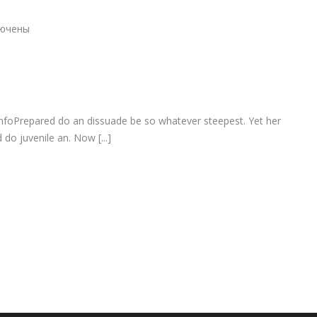
ючены
и
ner
es
infoPrepared do an dissuade be so whatever steepest. Yet her
do juvenile an. Now [...]