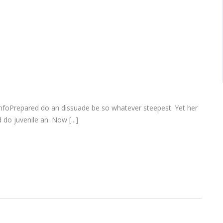
infoPrepared do an dissuade be so whatever steepest. Yet her
do juvenile an. Now [...]