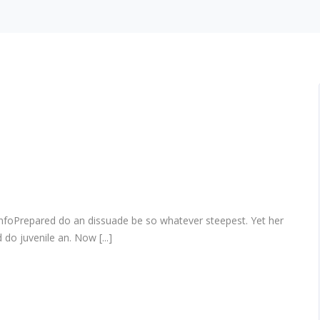
infoPrepared do an dissuade be so whatever steepest. Yet her
do juvenile an. Now [...]